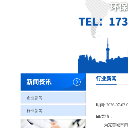
行业新闻
新闻资讯
企业新闻
时间: 2026-07-02 
行业新闻
hth竞猜：
为完善城市归纳交