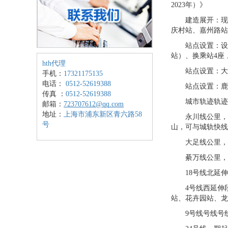
2023年）》
建造展开：现在
庆村站、嘉州路站
站点设置：设车
站）、换乘站4座
hth代理
站点设置：大坪
手机：
17321175135
电话：
0512-52619388
站点设置：鹿角
传真 ：
0512-52619388
城市轨迹轨迹交
邮箱：
723707612@qq.com
地址：
上海市浦东新区青六路58
永川线公里，起
号
山，可与城轨快线
大足线公里，起
綦万线公里，起
18号线北延伸
4号线西延伸段(
站、花卉园站、龙
9号线号线号线