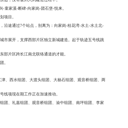
-童家溪-断碑-向家岗-团石堡-悦来。
划项目。
途通过7个站点，别离为：向家岗-桂花湾-水土-水土北-
城市展开，支撑西部片区独立新城建造。起于轨迹五号线跳
东部片区跨长江南北联络通道的才能。
团。
江津、西水组团、大渡头组团、大杨石组团、观音桥组团、两
号线项现在期工作正在加速推动。
组团、礼嘉组团、观音桥组团、渝中组团、南坪组团、李家