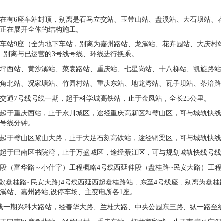
有6座车站封顶，别离是石马立交站、玉带山站、盘溪站、大石坝站、花
正在展开全体的结构施工。
站9座（全为地下车站，别离为嘉州路站、龙溪站、花卉园站、大庆村站
，别离与已运营的3号线号线、环线进行换乘。
西站、黄沙溪站、菜袁路站、重庆站、七星岗站、十八梯站、凯旋路站
北站、况家塘站、竹园村站、重庆东站、地龙湾站、瓦子坝站、茶涪路
通7号线号线一期，起于科学城高铁站，止于金凤站，全长25公里。
于重庆西站，止于永川城区，途经重庆高新区和璧山区，可与城轨快线
号线分钟。
于璧山区黛山大路，止于大足石刻高铁站，途经铜梁区，可与城轨快线
于巴南区书院湾，止于万盛城区，途经綦江区，可与规划城轨快线号线
段（富华路～小什字）工程概略4号线西延伸段（盘桂路~民安大路）工
盘桂路~民安大路)4号线西延西起盘桂路站，东至4号线座，别离为盘
溪站、嘉州路站;设停车场、主变电所各1座。
一期兴科大路站，经春华大路、兰桂大路、中央公园东三路、纵一路至线