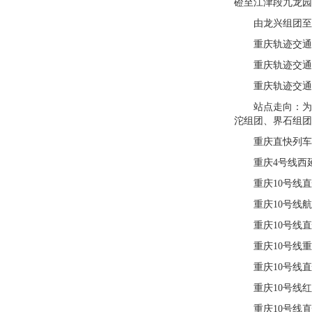
磴至江津段九龙园
由龙兴组团至界
重庆轨迹交通2
重庆轨迹交通2
重庆轨迹交通28
站点走向：为20
沱组团、界石组团
重庆直快列车时
重庆4号线西延伸
重庆10号线直快
重庆10号线航站
重庆10号线直快
重庆10号线重庆
重庆10号线直快
重庆10号线红土
重庆10号线直快