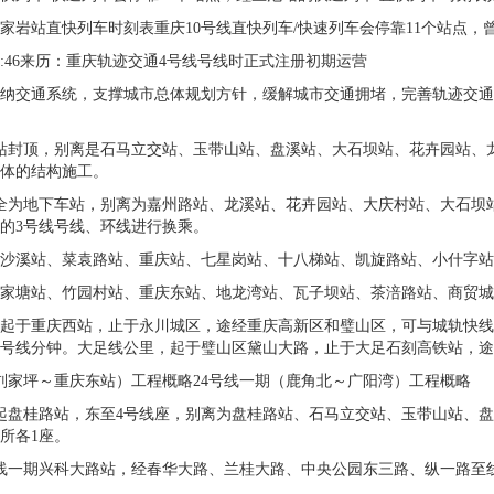
岩站直快列车时刻表重庆10号线直快列车/快速列车会停靠11个站点，
0 11:46来历：重庆轨迹交通4号线号线时正式注册初期运营
通系统，支撑城市总体规划方针，缓解城市交通拥堵，完善轨迹交通网络
封顶，别离是石马立交站、玉带山站、盘溪站、大石坝站、花卉园站、龙
体的结构施工。
为地下车站，别离为嘉州路站、龙溪站、花卉园站、大庆村站、大石坝站
的3号线号线、环线进行换乘。
溪站、菜袁路站、重庆站、七星岗站、十八梯站、凯旋路站、小什字站
塘站、竹园村站、重庆东站、地龙湾站、瓦子坝站、茶涪路站、商贸城
于重庆西站，止于永川城区，途经重庆高新区和璧山区，可与城轨快线
号线分钟。大足线公里，起于璧山区黛山大路，止于大足石刻高铁站，途
家坪～重庆东站）工程概略24号线一期（鹿角北～广阳湾）工程概略
盘桂路站，东至4号线座，别离为盘桂路站、石马立交站、玉带山站、盘
所各1座。
一期兴科大路站，经春华大路、兰桂大路、中央公园东三路、纵一路至线