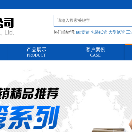
热门关键词:
hth竞猜
包装纸管
大型纸管
工
足球hth
产品展示
客户案例
PRODUCT
CASE