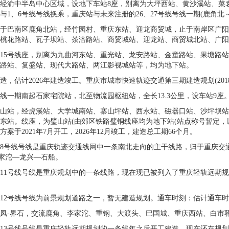
经渝中半岛中心区域，设地下车站8座，别离为大坪西站、黄沙溪站、菜
与1、6号线号线换乘，重庆站与未来注册的26、27号线号线一期(鹿角北
于巴南区鹿角北站，经竹园村、重庆东站、迎龙商贸城，止于南岸区广阳
桃花路站、瓦子坝站、茶涪路站、商贸城站、迎龙站、商贸城北站、广阳
5号线座，别离为九曲河东站、重光站、龙安路站、金童路站、果塘路站
路站、复盛站、现代大路站、两江影视城站等，均为地下站。
，估计2026年建造竣工。重庆市城市快速轨迹交通第三期建造规划(2018～
一期南起石家宅院站，北至物流园枢纽站，全长13.3公里，设车站9座。力
站，经虎溪站、大学城南站、寨山坪站、西永站、磁器口站、沙坪坝站
东站。线座，为璧山站(由郊区铁路璧铜线座均为地下站(站点称号暂定，
案于2021年7月开工，2026年12月竣工，建造总工期66个月。
号线号线是重庆轨迹交通线网中一条南北走向的主干线路，归于重庆交通
郭家沱—龙兴—石船。
号线号线是重庆规划中的一条线路，现在现已被列入了重庆轻轨远期规划傍
号线号线为前景规划道路之一，暂无建造规划。通车时刻：估计通车时刻为2
-界石，交流鹿角、李家沱、重钢、大渡头、巴国城、重庆西站、白市驿
3号线号线是重庆轻轨远期规划的一条线年之后开工建造，现在还在规划