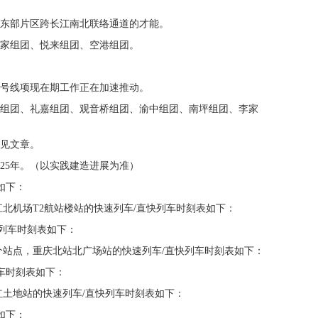
东部片区跨长江南北联络通道的才能。
家组团、悦来组团、空港组团。
号线项现在期工作正在加速推动。
组团、礼嘉组团、观音桥组团、渝中组团、南坪组团、李家
见文章。
25年。（以实践建造进展为准）
如下：
北机场T2航站楼站的快速列车/直快列车时刻表如下：
快列车时刻表如下：
个站点，重庆北站北广场站的快速列车/直快列车时刻表如下：
车时刻表如下：
红土地站的快速列车/直快列车时刻表如下：
如下：