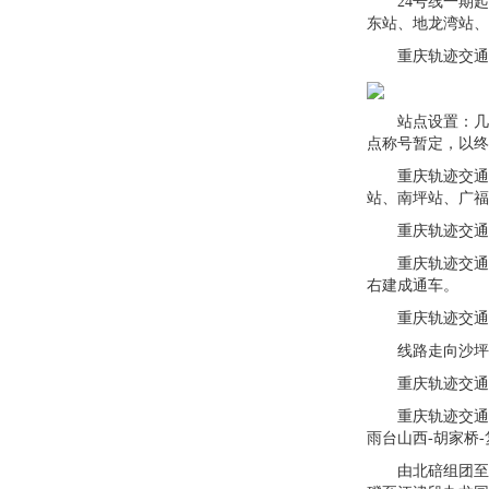
24号线一期起
东站、地龙湾站、
重庆轨迹交通7
站点设置：几江
点称号暂定，以终
重庆轨迹交通2
站、南坪站、广福
重庆轨迹交通27
重庆轨迹交通11
右建成通车。
重庆轨迹交通1
线路走向沙坪坝区
重庆轨迹交通1
重庆轨迹交通16
雨台山西-胡家桥
由北碚组团至江