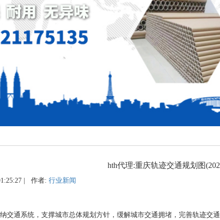
hth代理:重庆轨迹交通规划图(202
01:25:27 | 作者:
行业新闻
通系统，支撑城市总体规划方针，缓解城市交通拥堵，完善轨迹交通网络