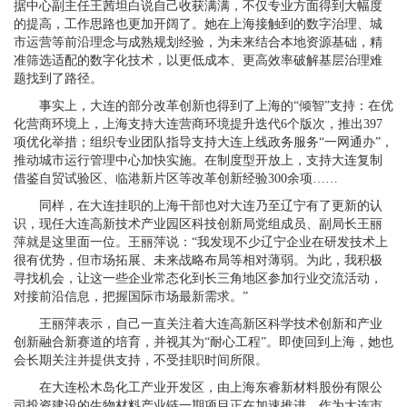
据中心副主任王茜坦白说自己收获满满，不仅专业方面得到大幅度
的提高，工作思路也更加开阔了。她在上海接触到的数字治理、城
市运营等前沿理念与成熟规划经验，为未来结合本地资源基础，精
准筛选适配的数字化技术，以更低成本、更高效率破解基层治理难
题找到了路径。
事实上，大连的部分改革创新也得到了上海的“倾智”支持：在优
化营商环境上，上海支持大连营商环境提升迭代6个版次，推出397
项优化举措；组织专业团队指导支持大连上线政务服务“一网通办”，
推动城市运行管理中心加快实施。在制度型开放上，支持大连复制
借鉴自贸试验区、临港新片区等改革创新经验300余项……
同样，在大连挂职的上海干部也对大连乃至辽宁有了更新的认
识，现任大连高新技术产业园区科技创新局党组成员、副局长王丽
萍就是这里面一位。王丽萍说：“我发现不少辽宁企业在研发技术上
很有优势，但市场拓展、未来战略布局等相对薄弱。为此，我积极
寻找机会，让这一些企业常态化到长三角地区参加行业交流活动，
对接前沿信息，把握国际市场最新需求。”
王丽萍表示，自己一直关注着大连高新区科学技术创新和产业
创新融合新赛道的培育，并视其为“耐心工程”。即使回到上海，她也
会长期关注并提供支持，不受挂职时间所限。
在大连松木岛化工产业开发区，由上海东睿新材料股份有限公
司投资建设的生物材料产业链一期项目正在加速推进。作为大连市