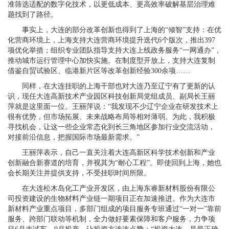
准筛选适配的数字化技术，以更低成本、更高效率破解基层治理难
题找到了路径。
事实上，大连的部分改革创新也得到了上海的“倾智”支持：在优
化营商环境上，上海支持大连营商环境提升迭代6个版次，推出397
项优化举措；组织专业团队指导支持大连上线政务服务“一网通办”，
推动城市运行管理中心加快实施。在制度型开放上，支持大连复制
借鉴自贸试验区、临港新片区等改革创新经验300余项……
同样，在大连挂职的上海干部也对大连乃至辽宁有了更新的认
识，现任大连高新技术产业园区科技创新局党组成员、副局长王丽
萍就是这里面一位。王丽萍说：“我发现不少辽宁企业在研发技术上
很有优势，但市场拓展、未来战略布局等相对薄弱。为此，我积极
寻找机会，让这一些企业常态化到长三角地区参加行业交流活动，
对接前沿信息，把握国际市场最新需求。”
王丽萍表示，自己一直关注着大连高新区科学技术创新和产业
创新融合新赛道的培育，并视其为“耐心工程”。即使回到上海，她也
会长期关注并提供支持，不受挂职时间所限。
在大连松木岛化工产业开发区，由上海东睿新材料股份有限公
司投资建设的生物材料产业链一期项目正在加速推进。作为大连市
新材料产业重点项目，多部门组成的项目服务专班通过“一对一”靠前
服务、跨部门联动等机制，全力做好要素保障和客户服务，力争项