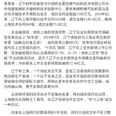
果显著：辽宁材料实验室与中国联合重型燃气轮机技术有限公司合
作组建氢燃机关键材料技术创新中心，聚焦氢燃料燃气轮机前沿及
共性关键技术开展联合攻关，项目合同金额超1500万元。2024年以
来，辽宁向上海市输出技术合同1624项，成交金额1149.4亿元；吸纳
上海技术合同969项，成交金额75.8亿元。
在金融领域，借助上海的资源优势，辽宁企业长期资金市场融
资发展也走上“快车道”。2024年9月，辽宁省政府与上海证券交易所
签署《战略合作备忘录》，省内首单公募REITs、首单地方国企科创
债均在上交所成功发行。“十四五”期间，辽宁在上交所新增上市公司
数、首发融资额分别占总规模的33.3%、61.2%；借助上交所“星企
航”平台的路演活动，提升了辽宁企业长期资金市场曝光度和融资对
接效率，30余家未上市企业获得股权融资12.48亿元。
辽宁和上海，一个地处东北平原，是老工业基地和全国重要的
商品粮生产基地；一个位于东海之滨，是改革开放的前沿阵地和深
度链接全球的国际大都市。两地在多年的务实合作中交汇交融，成
为跨越山海、携手发展的真挚伙伴。
从营商环境到经济高水平质量的发展，再到城市现代化治理，
上海都为全国树立了典范。在辽沪深度合作交流中，“学习上海”成为
一种共识。
结束在上海闵行区数据局的1年挂职，回到大连的甘井子区大数