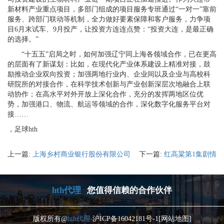
新材料产业重点项目，多部门组成的项目服务专班通过“一对一”靠前
服务、跨部门联动等机制，全力做好要素保障和客户服务，力争项
目6月末试车、9月投产，让投资方连连点赞：“投资大连，是最正确
的选择。”
“十五五”启局之时，如何加强辽宁同上海各领域合作，已在更高
的层面有了新谋划：比如，在现代化产业体系建设上精准对接，鼓
励推动企业双向投资；加强两地行业内、企业间以及企业与高校科
研院所的对接合作，在科学技术创新与产业创新深层次地融合上联
动协作；在高水平对外开放上深化合作，充分的发挥两地区位优
势，加强港口、物流、航运等领域的合作，深化数字化服务平台对
接……
，足球hth
上一篇:
上海乡村商业银行股份有限公司
下一篇:
红高粱第1集剧情
hth代理
您值得信赖的合作伙伴
版权所有@
hth代理
沪ICP备16042181号-1
[网站地图]