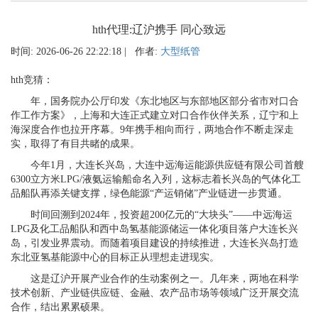
hth代理:辽沪携手 同心致远
时间: 2026-06-26 22:22:18 | 作者:
大型纸管
hth竞猜：
年，国务院办公厅印发《东北地区与东部地区部分省市对口合
作工作方案》，上海和大连正式建立对口合作伙伴关系，辽宁和上
海深度合作也拉开序幕。9年携手相向而行，两地合作不断走深走
实，取得了有目共睹的成果。
今年1月，大连长兴岛，大连中远海运能源供应链有限公司首艘
6300立方米LPG/液氨运输船命名入列，这标志着长兴岛的气体化工
品船队再添关键支撑，绿色能源“产运销储”产业链进一步贯通。
时间回溯到2024年，投资超200亿元的“大块头”——中远海运
LPG及化工品船队和西中岛氢基能源储运一体化项目落户大连长兴
岛，引发业界震动。而随着项目建设的持续推进，大连长兴岛打造
东北亚氢基能源中心的目标正从理想走进现实。
这是辽沪开展产业合作的生动案例之一。几年来，两地在科学
技术创新、产业链供应链、金融、农产品市场等领域广泛开展交流
合作，结出累累硕果。