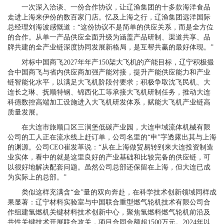
一次深入洽谈、一份合作协议，让辽渔集团的十多款海洋食品
走进上海来伊份的数百家门店。忆及上海之行，辽渔集团远洋国际
总经理刘海波感慨道：“这份协议不是简单的供应关系，而是全方位
的合作。从单一产品供应全面升级为涵盖产品研制、渠道共享、品
牌共建的全产业链深度协同发展新格局，是互帮共赢的最好体现。”
对标中国商飞2027年年产150架大飞机的产能目标，辽宁积极撮
合中国商飞与省内供应商加强产能对接，提升产能供应能力和产业
链智能化水平，以满足大飞机阶段付要求；积极争取沈飞民机、大
连长之琳、抚顺特钢、锦西化工等承接大飞机研制任务，推动大连
科德数控高端加工设施进入大飞机研发体系，赋能大飞机产业链高
质量发展。
在大连市旅顺口区三涧堡低碳产业园，大连申域流体机械有限
公司的工人正在流水线上赶订单，公司名里的“申”字透露出其与上海
的渊源。公司CEO崔发革说：“从在上海做贸易转到来大连投资制造
业实体，看中的就是这里良好的产业基础和比较完备的供应链，可
以很好地解决配套问题。虽然公司总部还保留在上海，但大连已成
为实际上的总部。”
类似这样充满含“金”量的双向奔赴，在科学技术创新领域同样成
果显著：辽宁材料实验室与中国联合重型燃气轮机技术有限公司合
作组建氢燃机关键材料技术创新中心，聚焦氢燃料燃气轮机前沿及
共性关键技术开展联合攻关，项目合同金额超1500万元。2024年以