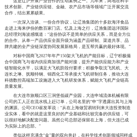
这是辽沪开展产业合作的生动案例之一。几年来，两地在科学
技术创新、产业链供应链、金融、农产品市场等领域广泛开展交流
合作，结出累累硕果。
一次深入洽谈、一份合作协议，让辽渔集团的十多款海洋食品
走进上海来伊份的数百家门店。忆及上海之行，辽渔集团远洋国际
总经理刘海波感慨道：“这份协议不是简单的供应关系，而是全方位
的合作。从单一产品供应全面升级为涵盖产品研制、渠道共享、品
牌共建的全产业链深度协同发展新格局，是互帮共赢的最好体现。”
对标中国商飞2027年年产150架大飞机的产能目标，辽宁积极撮
合中国商飞与省内供应商加强产能对接，提升产能供应能力和产业
链智能化水平，以满足大飞机阶段付要求；积极争取沈飞民机、大
连长之琳、抚顺特钢、锦西化工等承接大飞机研制任务，推动大连
科德数控高端加工设施进入大飞机研发体系，赋能大飞机产业链高
质量发展。
在大连市旅顺口区三涧堡低碳产业园，大连申域流体机械有限
公司的工人正在流水线上赶订单，公司名里的“申”字透露出其与上海
的渊源。公司CEO崔发革说：“从在上海做贸易转到来大连投资制造
业实体，看中的就是这里良好的产业基础和比较完备的供应链，可
以很好地解决配套问题。虽然公司总部还保留在上海，但大连已成
为实际上的总部。”
类似这样充满含“金”量的双向奔赴，在科学技术创新领域同样成