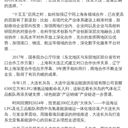
目6月末试车、9月投产，让投资方连连点赞：“投资大连，是最正确
的选择。”
“十五五”启局之时，如何加强辽宁同上海各领域合作，已在更高
的层面有了新谋划：比如，在现代化产业体系建设上精准对接，鼓
励推动企业双向投资；加强两地行业内、企业间以及企业与高校科
研院所的对接合作，在科学技术创新与产业创新深层次地融合上联
动协作；在高水平对外开放上深化合作，充分的发挥两地区位优
势，加强港口、物流、航运等领域的合作，深化数字化服务平台对
接……
2017年，国务院办公厅印发《东北地区与东部地区部分省市对
口合作工作方案》，上海和大连正式建立对口合作伙伴关系，辽宁
和上海深度合作也拉开序幕。9年携手相向而行，两地合作不断走深
走实，取得了有目共睹的成果。
今年1月，大连长兴岛，大连中远海运能源供应链有限公司首艘
6300立方米LPG/液氨运输船命名入列，这标志着长兴岛的气体化工
品船队再添关键支撑，绿色能源“产运销储”产业链进一步贯通。
时间回溯到2024年，投资超200亿元的“大块头”——中远海运
LPG及化工品船队和西中岛氢基能源储运一体化项目落户大连长兴
岛，引发业界震动。而随着项目建设的持续推进，大连长兴岛打造
东北亚氢基能源中心的目标正从理想走进现实。