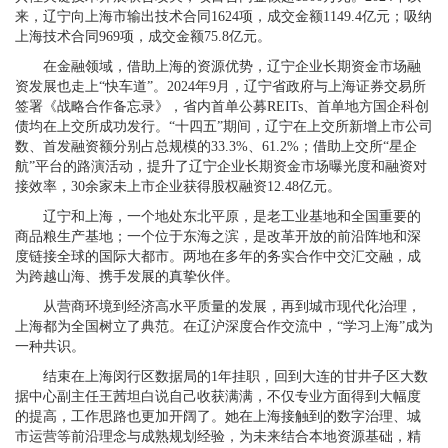
来，辽宁向上海市输出技术合同1624项，成交金额1149.4亿元；吸纳
上海技术合同969项，成交金额75.8亿元。
在金融领域，借助上海的资源优势，辽宁企业长期资金市场融
资发展也走上“快车道”。2024年9月，辽宁省政府与上海证券交易所
签署《战略合作备忘录》，省内首单公募REITs、首单地方国企科创
债均在上交所成功发行。“十四五”期间，辽宁在上交所新增上市公司
数、首发融资额分别占总规模的33.3%、61.2%；借助上交所“星企
航”平台的路演活动，提升了辽宁企业长期资金市场曝光度和融资对
接效率，30余家未上市企业获得股权融资12.48亿元。
辽宁和上海，一个地处东北平原，是老工业基地和全国重要的
商品粮生产基地；一个位于东海之滨，是改革开放的前沿阵地和深
度链接全球的国际大都市。两地在多年的务实合作中交汇交融，成
为跨越山海、携手发展的真挚伙伴。
从营商环境到经济高水平质量的发展，再到城市现代化治理，
上海都为全国树立了典范。在辽沪深度合作交流中，“学习上海”成为
一种共识。
结束在上海闵行区数据局的1年挂职，回到大连的甘井子区大数
据中心副主任王茜坦白说自己收获满满，不仅专业方面得到大幅度
的提高，工作思路也更加开阔了。她在上海接触到的数字治理、城
市运营等前沿理念与成熟规划经验，为未来结合本地资源基础，精